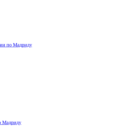
ии по Мадриду
о Мадриду