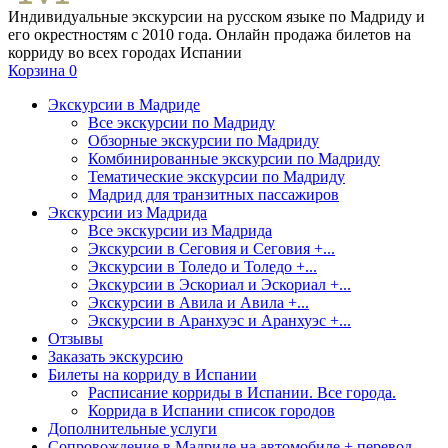
Индивидуальные экскурсии на русском языке по Мадриду и
его окрестностям с 2010 года. Онлайн продажа билетов на
корриду во всех городах Испании
Корзина
0
Экскурсии в Мадриде
Все экскурсии по Мадриду
Обзорные экскурсии по Мадриду
Комбинированные экскурсии по Мадриду
Тематические экскурсии по Мадриду
Мадрид для транзитных пассажиров
Экскурсии из Мадрида
Все экскурсии из Мадрида
Экскурсии в Сеговия и Сеговия +...
Экскурсии в Толедо и Толедо +...
Экскурсии в Эскориал и Эскориал +...
Экскурсии в Авила и Авила +...
Экскурсии в Аранхуэс и Аранхуэс +...
Отзывы
Заказать экскурсию
Билеты на корриду в Испании
Расписание корриды в Испании. Все города.
Коррида в Испании список городов
Дополнительные услуги
Сопровождение в Мадриде на автомобиле + перевод