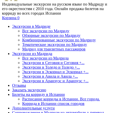
Индивидуальные экскурсии на русском языке по Мадриду и
его окрестностям с 2010 года. Онлайн продажа билетов на
корриду во всех городах Испании
Корзина
0
Экскурсии в Мадриде
Все экскурсии по Мадриду
Обзорные экскурсии по Мадриду
Комбинированные экскурсии по Мадриду
Тематические экскурсии по Мадриду
Мадрид для транзитных пассажиров
Экскурсии из Мадрида
Все экскурсии из Мадрида
Экскурсии в Сеговия и Сеговия +...
Экскурсии в Толедо и Толедо +...
Экскурсии в Эскориал и Эскориал +...
Экскурсии в Авила и Авила +...
Экскурсии в Аранхуэс и Аранхуэс +...
Отзывы
Заказать экскурсию
Билеты на корриду в Испании
Расписание корриды в Испании. Все города.
Коррида в Испании список городов
Дополнительные услуги
Сопровождение в Мадриде на автомобиле + перевод