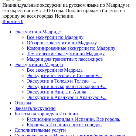
Индивидуальные экскурсии на русском языке по Мадриду и
его окрестностям с 2010 года. Онлайн продажа билетов на
корриду во всех городах Испании
Корзина
0
Экскурсии в Мадриде
Все экскурсии по Мадриду
Обзорные экскурсии по Мадриду
Комбинированные экскурсии по Мадриду
Тематические экскурсии по Мадриду
Мадрид для транзитных пассажиров
Экскурсии из Мадрида
Все экскурсии из Мадрида
Экскурсии в Сеговия и Сеговия +...
Экскурсии в Толедо и Толедо +...
Экскурсии в Эскориал и Эскориал +...
Экскурсии в Авила и Авила +...
Экскурсии в Аранхуэс и Аранхуэс +...
Отзывы
Заказать экскурсию
Билеты на корриду в Испании
Расписание корриды в Испании. Все города.
Коррида в Испании список городов
Дополнительные услуги
Сопровождение в Мадриде на автомобиле + перевод