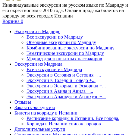
Индивидуальные экскурсии на русском языке по Мадриду и
его окрестностям с 2010 года. Онлайн продажа билетов на
корриду во всех городах Испании
Корзина
0
Экскурсии в Мадриде
Все экскурсии по Мадриду
Обзорные экскурсии по Мадриду
Комбинированные экскурсии по Мадриду
Тематические экскурсии по Мадриду
Мадрид для транзитных пассажиров
Экскурсии из Мадрида
Все экскурсии из Мадрида
Экскурсии в Сеговия и Сеговия +...
Экскурсии в Толедо и Толедо +...
Экскурсии в Эскориал и Эскориал +...
Экскурсии в Авила и Авила +...
Экскурсии в Аранхуэс и Аранхуэс +...
Отзывы
Заказать экскурсию
Билеты на корриду в Испании
Расписание корриды в Испании. Все города.
Коррида в Испании список городов
Дополнительные услуги
Сопровождение в Мадриде на автомобиле + перевод