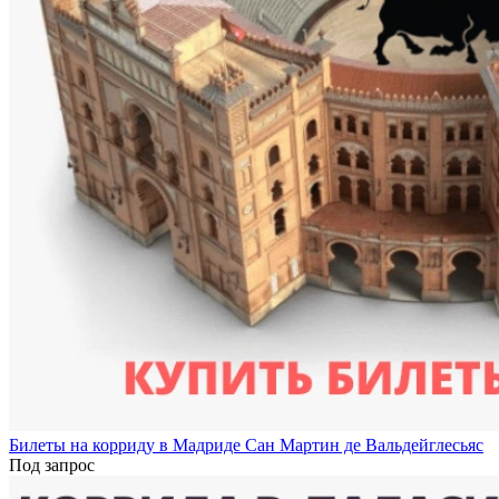
Билеты на корриду в Мадриде Сан Мартин де Вальдейглесьяс
Под запрос