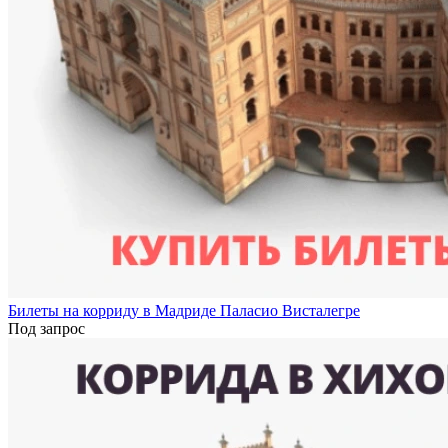
Билеты на корриду в Мадриде Паласио Висталегре
Под запрос