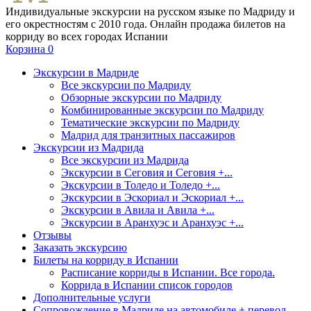
Индивидуальные экскурсии на русском языке по Мадриду и
его окрестностям с 2010 года. Онлайн продажа билетов на
корриду во всех городах Испании
Корзина
0
Экскурсии в Мадриде
Все экскурсии по Мадриду
Обзорные экскурсии по Мадриду
Комбинированные экскурсии по Мадриду
Тематические экскурсии по Мадриду
Мадрид для транзитных пассажиров
Экскурсии из Мадрида
Все экскурсии из Мадрида
Экскурсии в Сеговия и Сеговия +...
Экскурсии в Толедо и Толедо +...
Экскурсии в Эскориал и Эскориал +...
Экскурсии в Авила и Авила +...
Экскурсии в Аранхуэс и Аранхуэс +...
Отзывы
Заказать экскурсию
Билеты на корриду в Испании
Расписание корриды в Испании. Все города.
Коррида в Испании список городов
Дополнительные услуги
Сопровождение в Мадриде на автомобиле + перевод