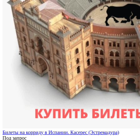
Билеты на корриду в Испании. Касерес (Эстремадура)
Под запрос