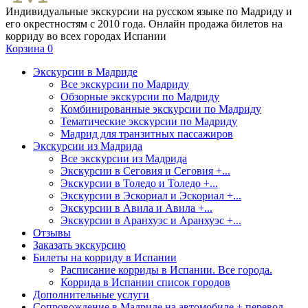
Индивидуальные экскурсии на русском языке по Мадриду и
его окрестностям с 2010 года. Онлайн продажа билетов на
корриду во всех городах Испании
Корзина
0
Экскурсии в Мадриде
Все экскурсии по Мадриду
Обзорные экскурсии по Мадриду
Комбинированные экскурсии по Мадриду
Тематические экскурсии по Мадриду
Мадрид для транзитных пассажиров
Экскурсии из Мадрида
Все экскурсии из Мадрида
Экскурсии в Сеговия и Сеговия +...
Экскурсии в Толедо и Толедо +...
Экскурсии в Эскориал и Эскориал +...
Экскурсии в Авила и Авила +...
Экскурсии в Аранхуэс и Аранхуэс +...
Отзывы
Заказать экскурсию
Билеты на корриду в Испании
Расписание корриды в Испании. Все города.
Коррида в Испании список городов
Дополнительные услуги
Сопровождение в Мадриде на автомобиле + перевод