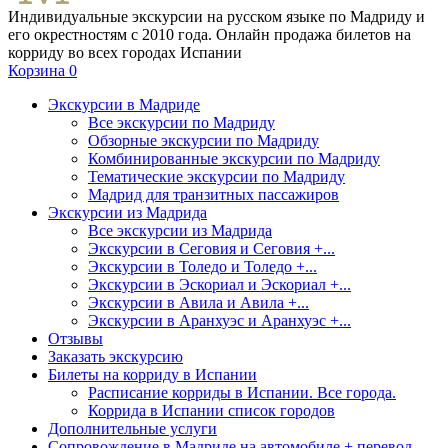
Индивидуальные экскурсии на русском языке по Мадриду и
его окрестностям с 2010 года. Онлайн продажа билетов на
корриду во всех городах Испании
Корзина
0
Экскурсии в Мадриде
Все экскурсии по Мадриду
Обзорные экскурсии по Мадриду
Комбинированные экскурсии по Мадриду
Тематические экскурсии по Мадриду
Мадрид для транзитных пассажиров
Экскурсии из Мадрида
Все экскурсии из Мадрида
Экскурсии в Сеговия и Сеговия +...
Экскурсии в Толедо и Толедо +...
Экскурсии в Эскориал и Эскориал +...
Экскурсии в Авила и Авила +...
Экскурсии в Аранхуэс и Аранхуэс +...
Отзывы
Заказать экскурсию
Билеты на корриду в Испании
Расписание корриды в Испании. Все города.
Коррида в Испании список городов
Дополнительные услуги
Сопровождение в Мадриде на автомобиле + перевод