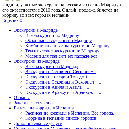
Индивидуальные экскурсии на русском языке по Мадриду и
его окрестностям с 2010 года. Онлайн продажа билетов на
корриду во всех городах Испании
Корзина
0
Экскурсии в Мадриде
Все экскурсии по Мадриду
Обзорные экскурсии по Мадриду
Комбинированные экскурсии по Мадриду
Тематические экскурсии по Мадриду
Мадрид для транзитных пассажиров
Экскурсии из Мадрида
Все экскурсии из Мадрида
Экскурсии в Сеговия и Сеговия +...
Экскурсии в Толедо и Толедо +...
Экскурсии в Эскориал и Эскориал +...
Экскурсии в Авила и Авила +...
Экскурсии в Аранхуэс и Аранхуэс +...
Отзывы
Заказать экскурсию
Билеты на корриду в Испании
Расписание корриды в Испании. Все города.
Коррида в Испании список городов
Дополнительные услуги
Сопровождение в Мадриде на автомобиле + перевод