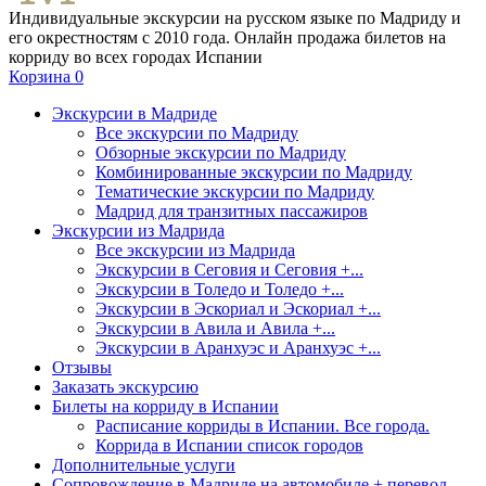
Индивидуальные экскурсии на русском языке по Мадриду и
его окрестностям с 2010 года. Онлайн продажа билетов на
корриду во всех городах Испании
Корзина
0
Экскурсии в Мадриде
Все экскурсии по Мадриду
Обзорные экскурсии по Мадриду
Комбинированные экскурсии по Мадриду
Тематические экскурсии по Мадриду
Мадрид для транзитных пассажиров
Экскурсии из Мадрида
Все экскурсии из Мадрида
Экскурсии в Сеговия и Сеговия +...
Экскурсии в Толедо и Толедо +...
Экскурсии в Эскориал и Эскориал +...
Экскурсии в Авила и Авила +...
Экскурсии в Аранхуэс и Аранхуэс +...
Отзывы
Заказать экскурсию
Билеты на корриду в Испании
Расписание корриды в Испании. Все города.
Коррида в Испании список городов
Дополнительные услуги
Сопровождение в Мадриде на автомобиле + перевод